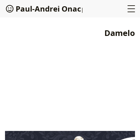
P
a
u
l
-
A
n
d
r
e
i
O
n
a
c
Damelo