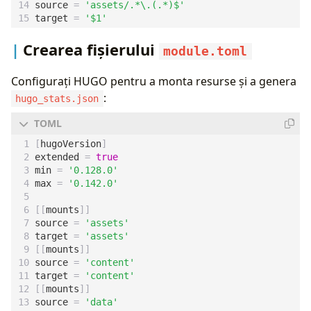
source
=
'assets/.*\.(.*)$'
target
=
'$1'
Crearea fișierului
module.toml
Configurați HUGO pentru a monta resurse și a genera
:
hugo_stats.json
[
hugoVersion
]
extended
=
true
min
=
'0.128.0'
max
=
'0.142.0'
[[
mounts
]]
source
=
'assets'
target
=
'assets'
[[
mounts
]]
source
=
'content'
target
=
'content'
[[
mounts
]]
source
=
'data'