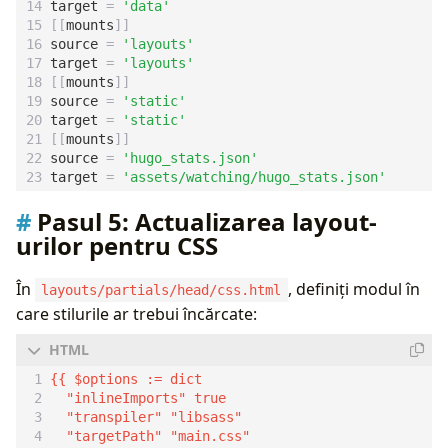
target
=
'data'
[[
mounts
]]
source
=
'layouts'
target
=
'layouts'
[[
mounts
]]
source
=
'static'
target
=
'static'
[[
mounts
]]
source
=
'hugo_stats.json'
target
=
'assets/watching/hugo_stats.json'
Pasul 5:
Actualizarea layout-
urilor pentru CSS
În
, definiți modul în
layouts/partials/head/css.html
care stilurile ar trebui încărcate: