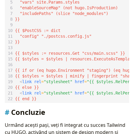
<
link
rel
=
"stylesheet"
href
=
"{{ $styles.RelPerm
<
link
rel
=
"stylesheet"
href
=
"{{ $styles.RelPerm
Concluzie
Urmând acești pași, veți fi integrat cu succes Tailwind
cu HUGO, activând un sistem de design modern și