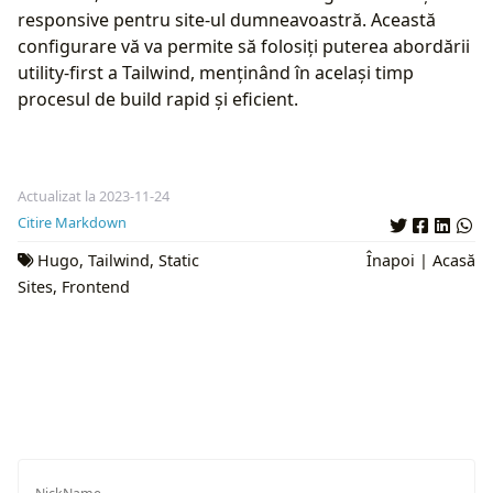
responsive pentru site-ul dumneavoastră. Această
configurare vă va permite să folosiți puterea abordării
utility-first a Tailwind, menținând în același timp
procesul de build rapid și eficient.
Actualizat la 2023-11-24
Citire Markdown
Hugo
,
Tailwind
,
Static
Înapoi
|
Acasă
Sites
,
Frontend