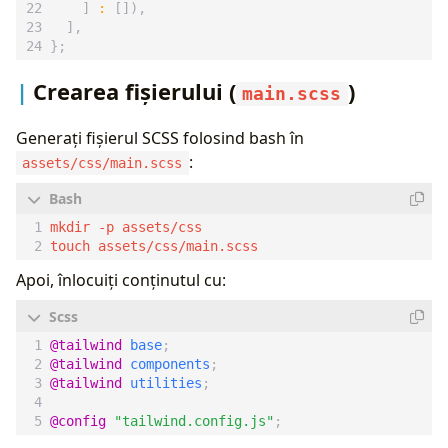
]
:
[]),
],
};
Crearea fișierului (
)
main.scss
Generați fișierul SCSS folosind bash în
:
assets/css/main.scss
Apoi, înlocuiți conținutul cu:
@tailwind
base
;
@tailwind
components
;
@tailwind
utilities
;
@config
"tailwind.config.js"
;