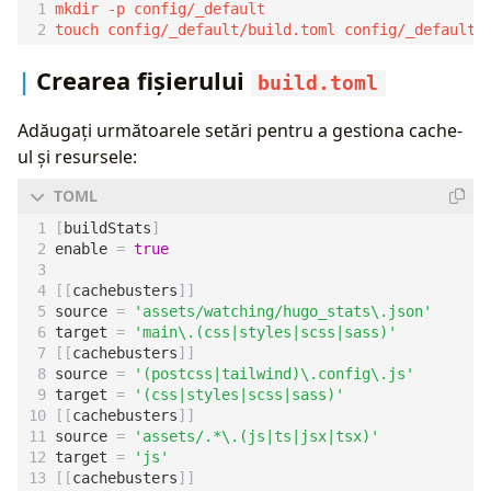
Crearea fișierului
build.toml
Adăugați următoarele setări pentru a gestiona cache-
ul și resursele:
[
buildStats
]
enable
=
true
[[
cachebusters
]]
source
=
'assets/watching/hugo_stats\.json'
target
=
'main\.(css|styles|scss|sass)'
[[
cachebusters
]]
source
=
'(postcss|tailwind)\.config\.js'
target
=
'(css|styles|scss|sass)'
[[
cachebusters
]]
source
=
'assets/.*\.(js|ts|jsx|tsx)'
target
=
'js'
[[
cachebusters
]]