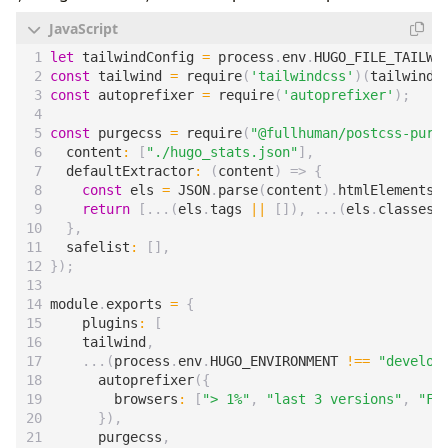
let
tailwindConfig
=
process
.
env
.
HUGO_FILE_TAILWI
const
tailwind
=
require
(
'tailwindcss'
)(
tailwindC
const
autoprefixer
=
require
(
'autoprefixer'
);
const
purgecss
=
require
(
"@fullhuman/postcss-purg
content
:
[
"./hugo_stats.json"
],
defaultExtractor
:
(
content
)
=>
{
const
els
=
JSON
.
parse
(
content
).
htmlElements
;
return
[...(
els
.
tags
||
[]),
...(
els
.
classes
},
safelist
:
[],
});
module
.
exports
=
{
plugins
:
[
tailwind
,
...(
process
.
env
.
HUGO_ENVIRONMENT
!==
"develop
autoprefixer
({
browsers
:
[
"> 1%"
,
"last 3 versions"
,
"Fi
}),
purgecss
,