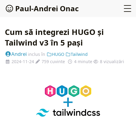
P
a
u
l
-
A
n
d
r
e
i
O
n
a
c
Cum să integrezi HUGO și
Tailwind v3 în 5 pași
Andrei
inclus în
HUGO
Tailwind
2024-11-24
759 cuvinte
4 minute
8
vizualizări