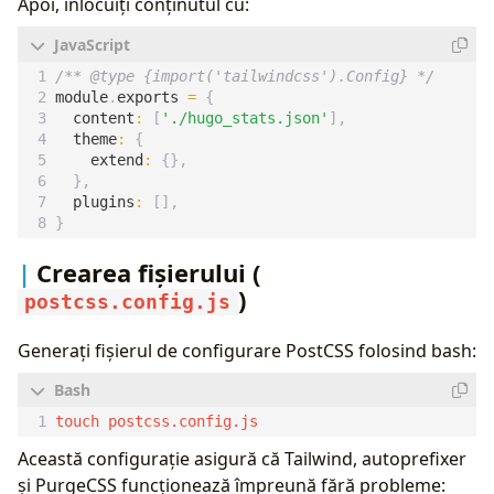
Apoi, înlocuiți conținutul cu:
/** @type {import('tailwindcss').Config} */
module
.
exports
=
{
content
:
[
'./hugo_stats.json'
],
theme
:
{
extend
:
{},
},
plugins
:
[],
}
Crearea fișierului (
)
postcss.config.js
Generați fișierul de configurare PostCSS folosind bash:
Această configurație asigură că Tailwind, autoprefixer
și PurgeCSS funcționează împreună fără probleme: